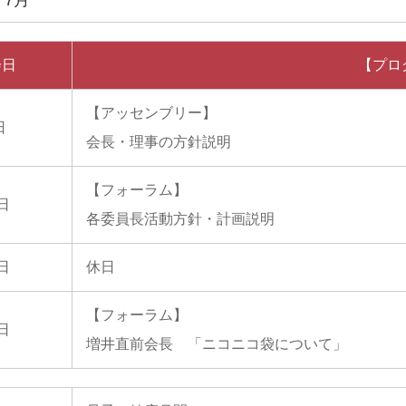
会日
【プロ
【アッセンブリー】
日
会長・理事の方針説明
【フォーラム】
3日
各委員長活動方針・計画説明
0日
休日
【フォーラム】
7日
増井直前会長 「ニコニコ袋について」