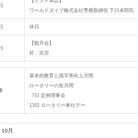
【ゲスト卓話】
4日
ワールドダイブ株式会社専務取締役 下川卓郎氏
1日
休日
【観月会】
8日
於．吉宗
基本的教育と識字率向上月間
ロータリーの友月間
事
7日 定例理事会
13日 ロータリー奉仕デー
年 10月