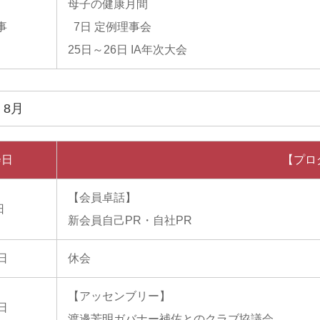
母子の健康月間
事
7日 定例理事会
25日～26日 IA年次大会
年 8月
会日
【プロ
【会員卓話】
日
新会員自己PR・自社PR
0日
休会
【アッセンブリー】
7日
渡邊芳明ガバナー補佐とのクラブ協議会