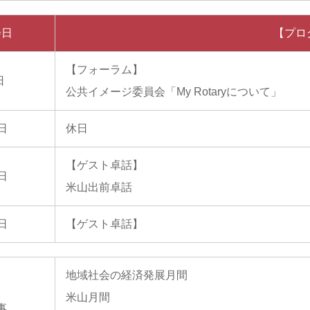
会日
【プロ
【フォーラム】
日
公共イメージ委員会「My Rotaryについて」
2日
休日
【ゲスト卓話】
9日
米山出前卓話
6日
【ゲスト卓話】
地域社会の経済発展月間
米山月間
事