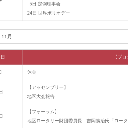
5日 定例理事会
24日 世界ポリオデー
年 11月
会日
【プロ
日
休会
【アッセンブリー】
4日
地区大会報告
【フォーラム】
6日
地区ロータリー財団委員長 吉岡義治氏「ロータ