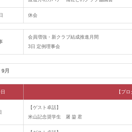
1日
休会
会員増強・新クラブ結成推進月間
事
3日 定例理事会
年 9月
会日
【プロ
【ゲスト卓話】
日
米山記念奨学生 屠 鋆 君